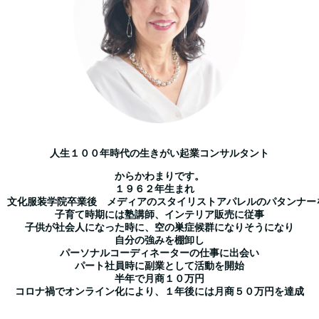
人生１００年時代の生きがい起業
コンサルタント
からかわまりです。
１９６２年生まれ　
文化服装学院卒業後　
メディアのスタイリスト
アパレルのパタンナー
子育て時期には
塾講師、インテリア販売に従事
子供が社会人になった時に、
空の巣症候群になりそうになり
自分の強みを棚卸し
パーソナルコーディネーターの仕事に
出会い
パート社員時に副業として活動を開始
半年で月商１０万円
コロナ禍でオンライン化により、
１年後には月商５０万円を達成