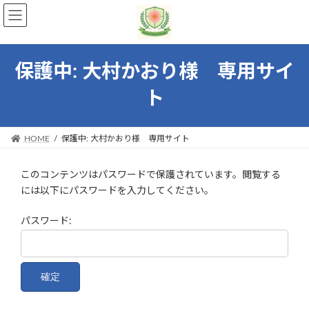
コ
ナ
ン
ビ
テ
ゲ
ン
ー
ツ
シ
保護中: 大村かおり様 専用サイ
へ
ョ
ト
ス
ン
キ
に
ッ
移
プ
動
HOME
保護中: 大村かおり様 専用サイト
このコンテンツはパスワードで保護されています。閲覧する
には以下にパスワードを入力してください。
パスワード: