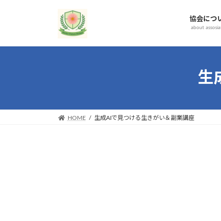
コ
ナ
ン
ビ
協会につ
about assosia
テ
ゲ
ン
ー
ツ
シ
へ
ョ
生
ス
ン
キ
に
ッ
移
プ
動
HOME
生成AIで見つける生きがい＆副業講座